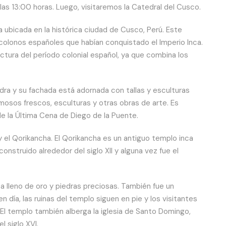
as 13:00 horas. Luego, visitaremos la Catedral del Cusco.
a ubicada en la histórica ciudad de Cusco, Perú. Este
s colonos españoles que habían conquistado el Imperio Inca.
ctura del período colonial español, ya que combina los
ra y su fachada está adornada con tallas y esculturas
hermosos frescos, esculturas y otras obras de arte. Es
e la Última Cena de Diego de la Puente.
el Qorikancha. El Qorikancha es un antiguo templo inca
onstruido alrededor del siglo XII y alguna vez fue el
ba lleno de oro y piedras preciosas. También fue un
n día, las ruinas del templo siguen en pie y los visitantes
El templo también alberga la iglesia de Santo Domingo,
l siglo XVI.