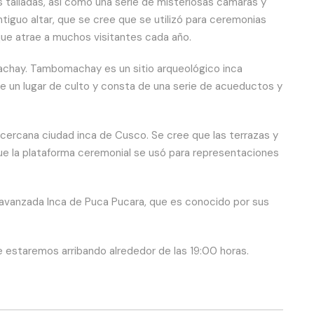
 talladas, así como una serie de misteriosas cámaras y
tiguo altar, que se cree que se utilizó para ceremonias
 que atrae a muchos visitantes cada año.
achay. Tambomachay es un sitio arqueológico inca
ue un lugar de culto y consta de una serie de acueductos y
cercana ciudad inca de Cusco. Se cree que las terrazas y
 que la plataforma ceremonial se usó para representaciones
 avanzada Inca de Puca Pucara, que es conocido por sus
 estaremos arribando alrededor de las 19:00 horas.