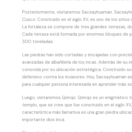
Posteriormente, visitaremos Sacsayhuaman. Sacsayhua
Cusco. Construido en el siglo XV, es uno de los siti
La fortaleza se compone de tres grandes terrazas, do
Cada terraza está formada por enormes bloques de pi
300 toneladas.
Las piedras han sido cortadas y encajadas con precisi
avanzadas de albañilería de los incas. Además de su
conocida por su ubicación estratégica. Construido s
defensivo contra los invasores. Hoy, Sacsayhuaman es u
para cualquier persona interesada en aprender más sob
Luego, visitaremos Qenqo. Qenqo es un enigmático te
templo, que se cree que fue construido en el siglo XV,
característica más llamativa es una gran piedra ubica
importante dios inca.