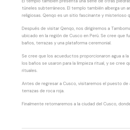
El templo también presenta una serie de otras piedras
túneles subterráneos. El templo también alberga un an
religiosas. Qenqo es un sitio fascinante y misterioso
Después de visitar Qenqo, nos dirigiremos a Tambom
ubicado en la región de Cusco en Perú. Se cree que f
baños, terrazas y una plataforma ceremonial.
Se cree que los acueductos proporcionaron agua a la 
los baños se usaron para la limpieza ritual, y se cree
rituales.
Antes de regresar a Cusco, visitaremos el puesto de
terrazas de roca roja.
Finalmente retornaremos a la ciudad del Cusco, donde