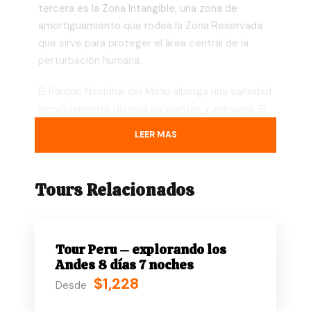
tercera es la Zona Intangible, una zona de
amortiguamiento que rodea la Zona Reservada
que sirve para proteger el área central de la
perturbación humana.
El Parque Nacional del Manu alberga una variedad
increíblemente diversa de plantas y animales. El
parque tiene más de 15.000 especies de
LEER MAS
plantas, 1.000 especies de aves y 200
especies de mamíferos, incluidos osos
hormigueros gigantes, tapires y monos
Tours Relacionados
aulladores. Además de su gran variedad de vida
silvestre, el parque también cuenta con una
amplia variedad de hábitats, que incluyen selva
tropical de tierras bajas, bosque nuboso
Tour Peru – explorando los
Andes 8 días 7 noches
montano y pastizales de gran altitud.
$1,228
Desde
El Parque Nacional del Manu es un destino