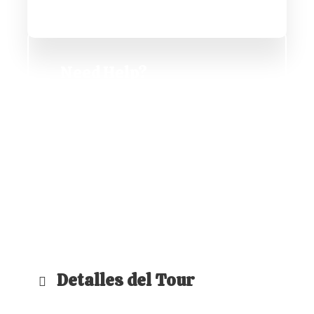
Need Help?
+51 977 925 671
info@peruvivetravel.com
Detalles del Tour