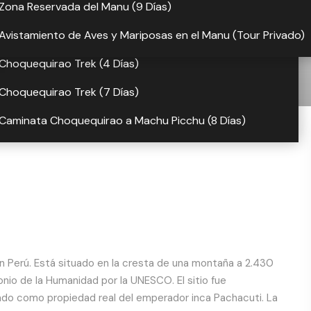
Ausangate Trek (7 Días)
Zona Reservada del Manu (9 Días)
Caminata a Ausangate y la Montaña Arco Iris (5 Días)
Avistamiento de Aves y Mariposas en el Manu (Tour Privado)
 Días)
Choquequirao Trek (4 Días)
Choquequirao Trek (7 Días)
Caminata Choquequirao a Machu Picchu (8 Días)
Reseñas
n Perú. Está situado en la cresta de una montaña a 2.430
onio de la Humanidad por la UNESCO. El sitio fue
zado como propiedad real del emperador inca Pachacuti. La