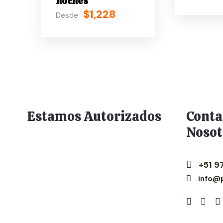
noches
$1,228
Desde
Estamos Autorizados
Conta
Nosot
+51 9
info@p