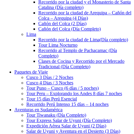
Recorrido por la ciudad y el Monasterio de Santa
Catalina (Día completo)
Recorrido por la ciudad de Arequipa – Cañón del
Colca – Arequipa (4 Días)
Cañón del Colca (2 Días)
Cañón del Colca (Día Completo)
Lima
Recorrido por la ciudad de Lima(Día completo)
Tour Lima Nocturno
Recorrido al Templo de Pachacamac (Día
Completo)
Clases de Cocina y Recorrido por el Mercado
Tradicional (Día Completo)
Paquetes de Viaje
Cusco 3 Días / 2 Noches
Cusco 4 Dias / 3 Noches
Tour Puno – Cusco (6 días / 5 noches)
Tour Peru – Explorando los Andes 8 días 7 noches
Tour 15 días Perú Esencial
Recorrido Perú Intenso 15 días – 14 noches
Aventuras en Sudamérica
Tour Tiwanaku (Día Completo)
Tour Express Salar de Uyuni (Día Completo)
Expedición Aérea Salar de Uyuni (2 Días)
Salar de Uyuni y Aventura en el Desierto (3 Días)