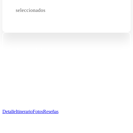
seleccionados
Need Help?
+51 977 925 671
info@peruvivetravel.com
Detalle
Itinerario
Fotos
Reseñas