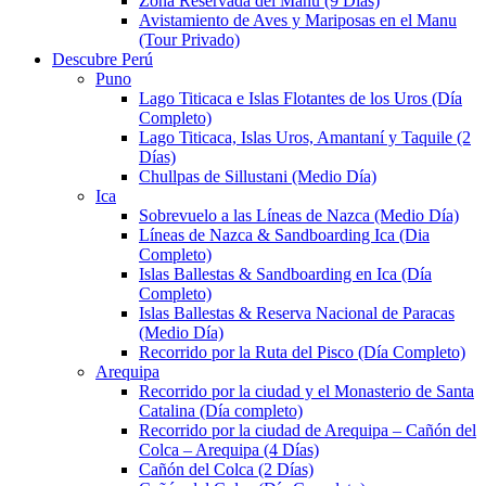
Zona Reservada del Manu (9 Días)
Avistamiento de Aves y Mariposas en el Manu
(Tour Privado)
Descubre Perú
Puno
Lago Titicaca e Islas Flotantes de los Uros (Día
Completo)
Lago Titicaca, Islas Uros, Amantaní y Taquile (2
Días)
Chullpas de Sillustani (Medio Día)
Ica
Sobrevuelo a las Líneas de Nazca (Medio Día)
Líneas de Nazca & Sandboarding Ica (Dia
Completo)
Islas Ballestas & Sandboarding en Ica (Día
Completo)
Islas Ballestas & Reserva Nacional de Paracas
(Medio Día)
Recorrido por la Ruta del Pisco (Día Completo)
Arequipa
Recorrido por la ciudad y el Monasterio de Santa
Catalina (Día completo)
Recorrido por la ciudad de Arequipa – Cañón del
Colca – Arequipa (4 Días)
Cañón del Colca (2 Días)