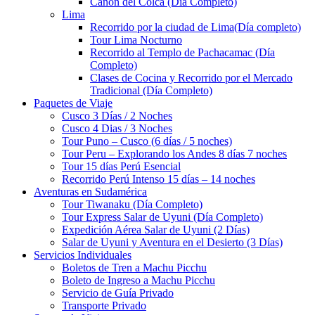
Cañón del Colca (Día Completo)
Lima
Recorrido por la ciudad de Lima(Día completo)
Tour Lima Nocturno
Recorrido al Templo de Pachacamac (Día
Completo)
Clases de Cocina y Recorrido por el Mercado
Tradicional (Día Completo)
Paquetes de Viaje
Cusco 3 Días / 2 Noches
Cusco 4 Dias / 3 Noches
Tour Puno – Cusco (6 días / 5 noches)
Tour Peru – Explorando los Andes 8 días 7 noches
Tour 15 días Perú Esencial
Recorrido Perú Intenso 15 días – 14 noches
Aventuras en Sudamérica
Tour Tiwanaku (Día Completo)
Tour Express Salar de Uyuni (Día Completo)
Expedición Aérea Salar de Uyuni (2 Días)
Salar de Uyuni y Aventura en el Desierto (3 Días)
Servicios Individuales
Boletos de Tren a Machu Picchu
Boleto de Ingreso a Machu Picchu
Servicio de Guía Privado
Transporte Privado