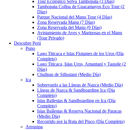
Tour Ecológico Selva Tambopata (3 Días)
Tambopata Collpa de Guacamayos Eco Tour (2
Días)
Parque Nacional del Manu Tour (4 Días)
Zona Reservada Manu (7 Días)
Zona Reservada del Manu (9 Días)
Avistamiento de Aves y Mariposas en el Manu
(Tour Privado)
Descubre Perú
Puno
Lago Titicaca e Islas Flotantes de los Uros (Día
Completo)
Lago Titicaca, Islas Uros, Amantaní y Taquile (2
Días)
Chullpas de Sillustani (Medio Día)
Ica
Sobrevuelo a las Líneas de Nazca (Medio Día)
Líneas de Nazca & Sandboarding Ica (Dia
Completo)
Islas Ballestas & Sandboarding en Ica (Día
Completo)
Islas Ballestas & Reserva Nacional de Paracas
(Medio Día)
Recorrido por la Ruta del Pisco (Día Completo)
Arequipa