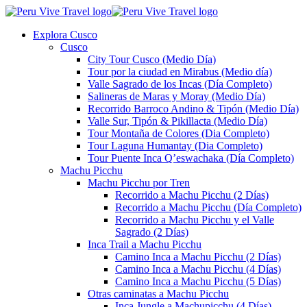
Explora Cusco
Cusco
City Tour Cusco (Medio Día)
Tour por la ciudad en Mirabus (Medio día)
Valle Sagrado de los Incas (Día Completo)
Salineras de Maras y Moray (Medio Día)
Recorrido Barroco Andino & Tipón (Medio Día)
Valle Sur, Tipón & Pikillacta (Medio Día)
Tour Montaña de Colores (Dia Completo)
Tour Laguna Humantay (Dia Completo)
Tour Puente Inca Q’eswachaka (Día Completo)
Machu Picchu
Machu Picchu por Tren
Recorrido a Machu Picchu (2 Días)
Recorrido a Machu Picchu (Día Completo)
Recorrido a Machu Picchu y el Valle
Sagrado (2 Días)
Inca Trail a Machu Picchu
Camino Inca a Machu Picchu (2 Días)
Camino Inca a Machu Picchu (4 Días)
Camino Inca a Machu Picchu (5 Días)
Otras caminatas a Machu Picchu
Inca Jungle a Machupicchu (4 Días)