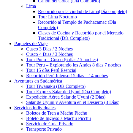
Cañón del Colca (Día Completo)
Lima
Recorrido por la ciudad de Lima(Día completo)
Tour Lima Nocturno
Recorrido al Templo de Pachacamac (Día
Completo)
Clases de Cocina y Recorrido por el Mercado
Tradicional (Día Completo)
Paquetes de Viaje
Cusco 3 Días / 2 Noches
Cusco 4 Dias / 3 Noches
Tour Puno – Cusco (6 días / 5 noches)
Tour Peru – Explorando los Andes 8 días 7 noches
Tour 15 días Perú Esencial
Recorrido Perú Intenso 15 días – 14 noches
Aventuras en Sudamérica
Tour Tiwanaku (Día Completo)
Tour Express Salar de Uyuni (Día Completo)
Expedición Aérea Salar de Uyuni (2 Días)
Salar de Uyuni y Aventura en el Desierto (3 Días)
Servicios Individuales
Boletos de Tren a Machu Picchu
Boleto de Ingreso a Machu Picchu
Servicio de Guía Privado
Transporte Privado