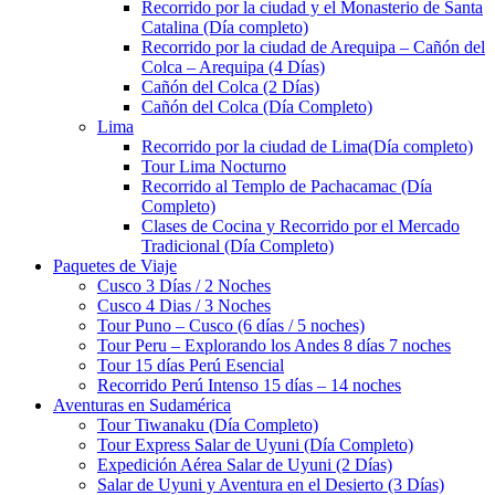
Recorrido por la ciudad y el Monasterio de Santa
Catalina (Día completo)
Recorrido por la ciudad de Arequipa – Cañón del
Colca – Arequipa (4 Días)
Cañón del Colca (2 Días)
Cañón del Colca (Día Completo)
Lima
Recorrido por la ciudad de Lima(Día completo)
Tour Lima Nocturno
Recorrido al Templo de Pachacamac (Día
Completo)
Clases de Cocina y Recorrido por el Mercado
Tradicional (Día Completo)
Paquetes de Viaje
Cusco 3 Días / 2 Noches
Cusco 4 Dias / 3 Noches
Tour Puno – Cusco (6 días / 5 noches)
Tour Peru – Explorando los Andes 8 días 7 noches
Tour 15 días Perú Esencial
Recorrido Perú Intenso 15 días – 14 noches
Aventuras en Sudamérica
Tour Tiwanaku (Día Completo)
Tour Express Salar de Uyuni (Día Completo)
Expedición Aérea Salar de Uyuni (2 Días)
Salar de Uyuni y Aventura en el Desierto (3 Días)