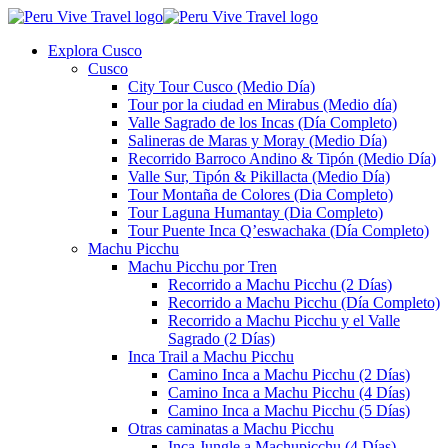
Explora Cusco
Cusco
City Tour Cusco (Medio Día)
Tour por la ciudad en Mirabus (Medio día)
Valle Sagrado de los Incas (Día Completo)
Salineras de Maras y Moray (Medio Día)
Recorrido Barroco Andino & Tipón (Medio Día)
Valle Sur, Tipón & Pikillacta (Medio Día)
Tour Montaña de Colores (Dia Completo)
Tour Laguna Humantay (Dia Completo)
Tour Puente Inca Q’eswachaka (Día Completo)
Machu Picchu
Machu Picchu por Tren
Recorrido a Machu Picchu (2 Días)
Recorrido a Machu Picchu (Día Completo)
Recorrido a Machu Picchu y el Valle
Sagrado (2 Días)
Inca Trail a Machu Picchu
Camino Inca a Machu Picchu (2 Días)
Camino Inca a Machu Picchu (4 Días)
Camino Inca a Machu Picchu (5 Días)
Otras caminatas a Machu Picchu
Inca Jungle a Machupicchu (4 Días)