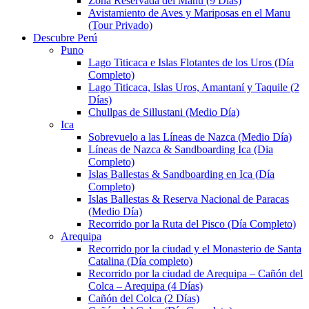
Zona Reservada del Manu (9 Días)
Avistamiento de Aves y Mariposas en el Manu
(Tour Privado)
Descubre Perú
Puno
Lago Titicaca e Islas Flotantes de los Uros (Día
Completo)
Lago Titicaca, Islas Uros, Amantaní y Taquile (2
Días)
Chullpas de Sillustani (Medio Día)
Ica
Sobrevuelo a las Líneas de Nazca (Medio Día)
Líneas de Nazca & Sandboarding Ica (Dia
Completo)
Islas Ballestas & Sandboarding en Ica (Día
Completo)
Islas Ballestas & Reserva Nacional de Paracas
(Medio Día)
Recorrido por la Ruta del Pisco (Día Completo)
Arequipa
Recorrido por la ciudad y el Monasterio de Santa
Catalina (Día completo)
Recorrido por la ciudad de Arequipa – Cañón del
Colca – Arequipa (4 Días)
Cañón del Colca (2 Días)