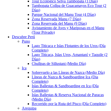
Tour Ecológico Selva Tambopata (3 Días)
Tambopata Collpa de Guacamayos Eco Tour (2
Días)
Parque Nacional del Manu Tour (4 Días)
Zona Reservada Manu (7 Días)
Zona Reservada del Manu (9 Días)
Avistamiento de Aves y Mariposas en el Manu
(Tour Privado)
Descubre Perú
Puno
Lago Titicaca e Islas Flotantes de los Uros (Día
Completo)
Lago Titicaca, Islas Uros, Amantaní y Taquile (2
Días)
Chullpas de Sillustani (Medio Día)
Ica
Sobrevuelo a las Líneas de Nazca (Medio Día)
Líneas de Nazca & Sandboarding Ica (Dia
Completo)
Islas Ballestas & Sandboarding en Ica (Día
Completo)
Islas Ballestas & Reserva Nacional de Paracas
(Medio Día)
Recorrido por la Ruta del Pisco (Día Completo)
Arequipa