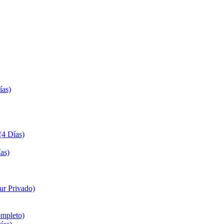
ías)
(4 Días)
as)
ur Privado)
ompleto)