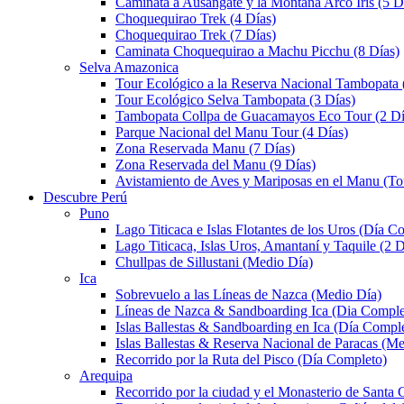
Caminata a Ausangate y la Montaña Arco Iris (5 D
Choquequirao Trek (4 Días)
Choquequirao Trek (7 Días)
Caminata Choquequirao a Machu Picchu (8 Días)
Selva Amazonica
Tour Ecológico a la Reserva Nacional Tambopata 
Tour Ecológico Selva Tambopata (3 Días)
Tambopata Collpa de Guacamayos Eco Tour (2 Dí
Parque Nacional del Manu Tour (4 Días)
Zona Reservada Manu (7 Días)
Zona Reservada del Manu (9 Días)
Avistamiento de Aves y Mariposas en el Manu (To
Descubre Perú
Puno
Lago Titicaca e Islas Flotantes de los Uros (Día C
Lago Titicaca, Islas Uros, Amantaní y Taquile (2 D
Chullpas de Sillustani (Medio Día)
Ica
Sobrevuelo a las Líneas de Nazca (Medio Día)
Líneas de Nazca & Sandboarding Ica (Dia Comple
Islas Ballestas & Sandboarding en Ica (Día Compl
Islas Ballestas & Reserva Nacional de Paracas (M
Recorrido por la Ruta del Pisco (Día Completo)
Arequipa
Recorrido por la ciudad y el Monasterio de Santa 