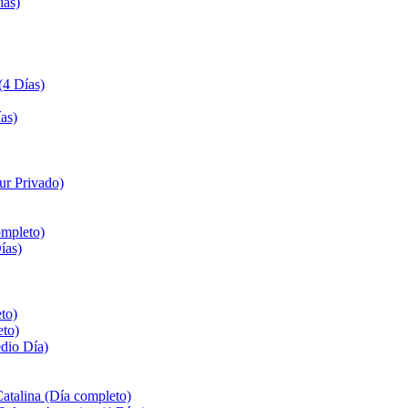
ías)
(4 Días)
as)
ur Privado)
ompleto)
ías)
to)
eto)
edio Día)
Catalina (Día completo)