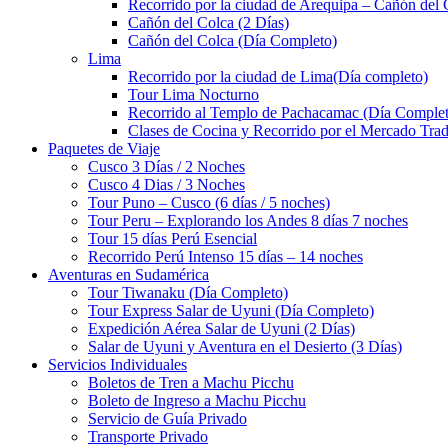
Recorrido por la ciudad de Arequipa – Cañón del 
Cañón del Colca (2 Días)
Cañón del Colca (Día Completo)
Lima
Recorrido por la ciudad de Lima(Día completo)
Tour Lima Nocturno
Recorrido al Templo de Pachacamac (Día Comple
Clases de Cocina y Recorrido por el Mercado Trad
Paquetes de Viaje
Cusco 3 Días / 2 Noches
Cusco 4 Dias / 3 Noches
Tour Puno – Cusco (6 días / 5 noches)
Tour Peru – Explorando los Andes 8 días 7 noches
Tour 15 días Perú Esencial
Recorrido Perú Intenso 15 días – 14 noches
Aventuras en Sudamérica
Tour Tiwanaku (Día Completo)
Tour Express Salar de Uyuni (Día Completo)
Expedición Aérea Salar de Uyuni (2 Días)
Salar de Uyuni y Aventura en el Desierto (3 Días)
Servicios Individuales
Boletos de Tren a Machu Picchu
Boleto de Ingreso a Machu Picchu
Servicio de Guía Privado
Transporte Privado