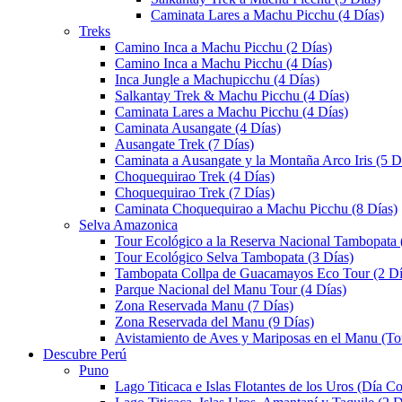
Caminata Lares a Machu Picchu (4 Días)
Treks
Camino Inca a Machu Picchu (2 Días)
Camino Inca a Machu Picchu (4 Días)
Inca Jungle a Machupicchu (4 Días)
Salkantay Trek & Machu Picchu (4 Días)
Caminata Lares a Machu Picchu (4 Días)
Caminata Ausangate (4 Días)
Ausangate Trek (7 Días)
Caminata a Ausangate y la Montaña Arco Iris (5 D
Choquequirao Trek (4 Días)
Choquequirao Trek (7 Días)
Caminata Choquequirao a Machu Picchu (8 Días)
Selva Amazonica
Tour Ecológico a la Reserva Nacional Tambopata 
Tour Ecológico Selva Tambopata (3 Días)
Tambopata Collpa de Guacamayos Eco Tour (2 Dí
Parque Nacional del Manu Tour (4 Días)
Zona Reservada Manu (7 Días)
Zona Reservada del Manu (9 Días)
Avistamiento de Aves y Mariposas en el Manu (To
Descubre Perú
Puno
Lago Titicaca e Islas Flotantes de los Uros (Día C