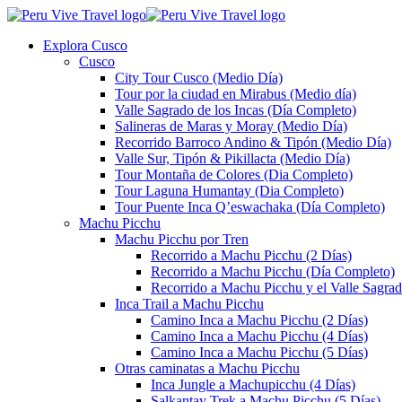
Explora Cusco
Cusco
City Tour Cusco (Medio Día)
Tour por la ciudad en Mirabus (Medio día)
Valle Sagrado de los Incas (Día Completo)
Salineras de Maras y Moray (Medio Día)
Recorrido Barroco Andino & Tipón (Medio Día)
Valle Sur, Tipón & Pikillacta (Medio Día)
Tour Montaña de Colores (Dia Completo)
Tour Laguna Humantay (Dia Completo)
Tour Puente Inca Q’eswachaka (Día Completo)
Machu Picchu
Machu Picchu por Tren
Recorrido a Machu Picchu (2 Días)
Recorrido a Machu Picchu (Día Completo)
Recorrido a Machu Picchu y el Valle Sagrad
Inca Trail a Machu Picchu
Camino Inca a Machu Picchu (2 Días)
Camino Inca a Machu Picchu (4 Días)
Camino Inca a Machu Picchu (5 Días)
Otras caminatas a Machu Picchu
Inca Jungle a Machupicchu (4 Días)
Salkantay Trek a Machu Picchu (5 Días)