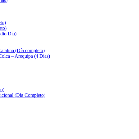
ías)
to)
eto)
edio Día)
Catalina (Día completo)
Colca – Arequipa (4 Días)
to)
icional (Día Completo)