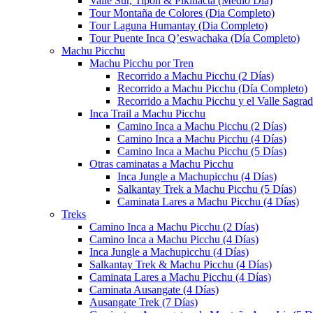
Valle Sur, Tipón & Pikillacta (Medio Día)
Tour Montaña de Colores (Dia Completo)
Tour Laguna Humantay (Dia Completo)
Tour Puente Inca Q’eswachaka (Día Completo)
Machu Picchu
Machu Picchu por Tren
Recorrido a Machu Picchu (2 Días)
Recorrido a Machu Picchu (Día Completo)
Recorrido a Machu Picchu y el Valle Sagrad
Inca Trail a Machu Picchu
Camino Inca a Machu Picchu (2 Días)
Camino Inca a Machu Picchu (4 Días)
Camino Inca a Machu Picchu (5 Días)
Otras caminatas a Machu Picchu
Inca Jungle a Machupicchu (4 Días)
Salkantay Trek a Machu Picchu (5 Días)
Caminata Lares a Machu Picchu (4 Días)
Treks
Camino Inca a Machu Picchu (2 Días)
Camino Inca a Machu Picchu (4 Días)
Inca Jungle a Machupicchu (4 Días)
Salkantay Trek & Machu Picchu (4 Días)
Caminata Lares a Machu Picchu (4 Días)
Caminata Ausangate (4 Días)
Ausangate Trek (7 Días)