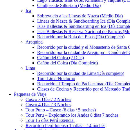
Lago Titicaca, Islas Uros, Amantaní y Taquile (2 D
Chullpas de Sillustani (Medio Día)
Ica
Sobrevuelo a las Líneas de Nazca (Medio Día)
Líneas de Nazca & Sandboarding Ica (Dia Comple
Islas Ballestas & Sandboarding en Ica (Día Compl
Islas Ballestas & Reserva Nacional de Paracas (M
Recorrido por la Ruta del Pisco (Día Completo)
Arequipa
Recorrido por la ciudad y el Monasterio de Santa 
Recorrido por la ciudad de Arequipa – Cañón del 
Cañón del Colca (2 Días)
Cañón del Colca (Día Completo)
Lima
Recorrido por la ciudad de Lima(Día completo)
Tour Lima Nocturno
Recorrido al Templo de Pachacamac (Día Comple
Clases de Cocina y Recorrido por el Mercado Trad
Paquetes de Viaje
Cusco 3 Días / 2 Noches
Cusco 4 Dias / 3 Noches
Tour Puno – Cusco (6 días / 5 noches)
Tour Peru – Explorando los Andes 8 días 7 noches
Tour 15 días Perú Esencial
Recorrido Perú Intenso 15 días – 14 noches