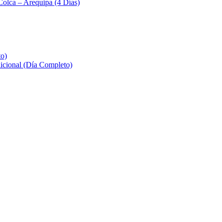
Colca – Arequipa (4 Días)
to)
icional (Día Completo)