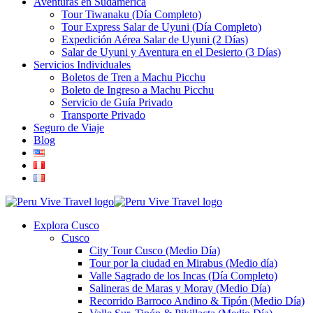
Aventuras en Sudamérica
Tour Tiwanaku (Día Completo)
Tour Express Salar de Uyuni (Día Completo)
Expedición Aérea Salar de Uyuni (2 Días)
Salar de Uyuni y Aventura en el Desierto (3 Días)
Servicios Individuales
Boletos de Tren a Machu Picchu
Boleto de Ingreso a Machu Picchu
Servicio de Guía Privado
Transporte Privado
Seguro de Viaje
Blog
Explora Cusco
Cusco
City Tour Cusco (Medio Día)
Tour por la ciudad en Mirabus (Medio día)
Valle Sagrado de los Incas (Día Completo)
Salineras de Maras y Moray (Medio Día)
Recorrido Barroco Andino & Tipón (Medio Día)