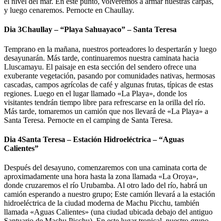
el nivel del mar. En este punto, volveremos a armar nuestras carpas,
y luego cenaremos. Pernocte en Chaullay.
Dia 3
Chaullay – “Playa Sahuayaco” – Santa Teresa
Temprano en la mañana, nuestros porteadores lo despertarán y luego
desayunarán. Más tarde, continuaremos nuestra caminata hacia
Lluscamayu. El paisaje en esta sección del sendero ofrece una
exuberante vegetación, pasando por comunidades nativas, hermosas
cascadas, campos agrícolas de café y algunas frutas, típicas de estas
regiones. Luego en el lugar llamado «La Playa», donde los
visitantes tendrán tiempo libre para refrescarse en la orilla del río.
Más tarde, tomaremos un camión que nos llevará de «La Playa» a
Santa Teresa. Pernocte en el camping de Santa Teresa.
Dia 4
Santa Teresa – Estación Hidroeléctrica – “Aguas
Calientes”
Después del desayuno, comenzaremos con una caminata corta de
aproximadamente una hora hasta la zona llamada «La Oroya»,
donde cruzaremos el río Urubamba. Al otro lado del río, habrá un
camión esperando a nuestro grupo; Este camión llevará a la estación
hidroeléctrica de la ciudad moderna de Machu Picchu, también
llamada «Aguas Calientes» (una ciudad ubicada debajo del antiguo
Santuario de Machu Picchu). En este lugar tropical, nuestro grupo