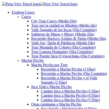
Explora Cusco
Cusco
City Tour Cusco (Medio Día)
Tour por la ciudad en Mirabus (Medio día)
Valle Sagrado de los Incas (Día Completo)
Salineras de Maras y Moray (Medio Día)
Recorrido Barroco Andino & Tipón (Medio Día)
Valle Sur, Tipón & Pikillacta (Medio Día)
Tour Montaña de Colores (Dia Completo)
Tour Laguna Humantay (Dia Completo)
Tour Puente Inca Q’eswachaka (Día Completo)
Machu Picchu
Machu Picchu por Tren
Recorrido a Machu Picchu (2 Días)
Recorrido a Machu Picchu (Día Completo)
Recorrido a Machu Picchu y el Valle
Sagrado (2 Días)
Inca Trail a Machu Picchu
Camino Inca a Machu Picchu (2 Días)
Camino Inca a Machu Picchu (4 Días)
Camino Inca a Machu Picchu (5 Días)
Otras caminatas a Machu Picchu
Inca Jungle a Machupicchu (4 Días)