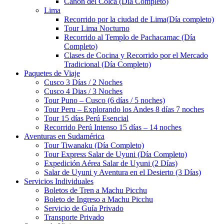
Cañón del Colca (Día Completo)
Lima
Recorrido por la ciudad de Lima(Día completo)
Tour Lima Nocturno
Recorrido al Templo de Pachacamac (Día
Completo)
Clases de Cocina y Recorrido por el Mercado
Tradicional (Día Completo)
Paquetes de Viaje
Cusco 3 Días / 2 Noches
Cusco 4 Dias / 3 Noches
Tour Puno – Cusco (6 días / 5 noches)
Tour Peru – Explorando los Andes 8 días 7 noches
Tour 15 días Perú Esencial
Recorrido Perú Intenso 15 días – 14 noches
Aventuras en Sudamérica
Tour Tiwanaku (Día Completo)
Tour Express Salar de Uyuni (Día Completo)
Expedición Aérea Salar de Uyuni (2 Días)
Salar de Uyuni y Aventura en el Desierto (3 Días)
Servicios Individuales
Boletos de Tren a Machu Picchu
Boleto de Ingreso a Machu Picchu
Servicio de Guía Privado
Transporte Privado