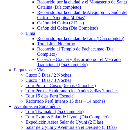
Recorrido por la ciudad y el Monasterio de Santa
Catalina (Día completo)
Recorrido por la ciudad de Arequipa – Cañón del
Colca – Arequipa (4 Días)
Cañón del Colca (2 Días)
Cañón del Colca (Día Completo)
Lima
Recorrido por la ciudad de Lima(Día completo)
Tour Lima Nocturno
Recorrido al Templo de Pachacamac (Día
Completo)
Clases de Cocina y Recorrido por el Mercado
Tradicional (Día Completo)
Paquetes de Viaje
Cusco 3 Días / 2 Noches
Cusco 4 Dias / 3 Noches
Tour Puno – Cusco (6 días / 5 noches)
Tour Peru – Explorando los Andes 8 días 7 noches
Tour 15 días Perú Esencial
Recorrido Perú Intenso 15 días – 14 noches
Aventuras en Sudamérica
Tour Tiwanaku (Día Completo)
Tour Express Salar de Uyuni (Día Completo)
Expedición Aérea Salar de Uyuni (2 Días)
Salar de Uyuni y Aventura en el Desierto (3 Días)