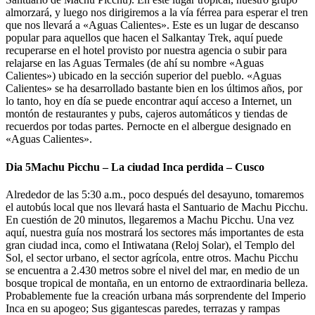
almorzará, y luego nos dirigiremos a la vía férrea para esperar el tren
que nos llevará a «Aguas Calientes». Este es un lugar de descanso
popular para aquellos que hacen el Salkantay Trek, aquí puede
recuperarse en el hotel provisto por nuestra agencia o subir para
relajarse en las Aguas Termales (de ahí su nombre «Aguas
Calientes») ubicado en la sección superior del pueblo. «Aguas
Calientes» se ha desarrollado bastante bien en los últimos años, por
lo tanto, hoy en día se puede encontrar aquí acceso a Internet, un
montón de restaurantes y pubs, cajeros automáticos y tiendas de
recuerdos por todas partes. Pernocte en el albergue designado en
«Aguas Calientes».
Dia 5
Machu Picchu – La ciudad Inca perdida – Cusco
Alrededor de las 5:30 a.m., poco después del desayuno, tomaremos
el autobús local que nos llevará hasta el Santuario de Machu Picchu.
En cuestión de 20 minutos, llegaremos a Machu Picchu. Una vez
aquí, nuestra guía nos mostrará los sectores más importantes de esta
gran ciudad inca, como el Intiwatana (Reloj Solar), el Templo del
Sol, el sector urbano, el sector agrícola, entre otros. Machu Picchu
se encuentra a 2.430 metros sobre el nivel del mar, en medio de un
bosque tropical de montaña, en un entorno de extraordinaria belleza.
Probablemente fue la creación urbana más sorprendente del Imperio
Inca en su apogeo; Sus gigantescas paredes, terrazas y rampas