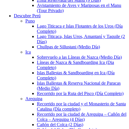
Zona Reservada del Manu (9 Días)
Avistamiento de Aves y Mariposas en el Manu
(Tour Privado)
Descubre Perú
Puno
Lago Titicaca e Islas Flotantes de los Uros (Día
Completo)
Lago Titicaca, Islas Uros, Amantaní y Taquile (2
Días)
Chullpas de Sillustani (Medio Día)
Ica
Sobrevuelo a las Líneas de Nazca (Medio Día)
Líneas de Nazca & Sandboarding Ica (Dia
Completo)
Islas Ballestas & Sandboarding en Ica (Día
Completo)
Islas Ballestas & Reserva Nacional de Paracas
(Medio Día)
Recorrido por la Ruta del Pisco (Día Completo)
Arequipa
Recorrido por la ciudad y el Monasterio de Santa
Catalina (Día completo)
Recorrido por la ciudad de Arequipa – Cañón del
Colca – Arequipa (4 Días)
Cañón del Colca (2 Días)