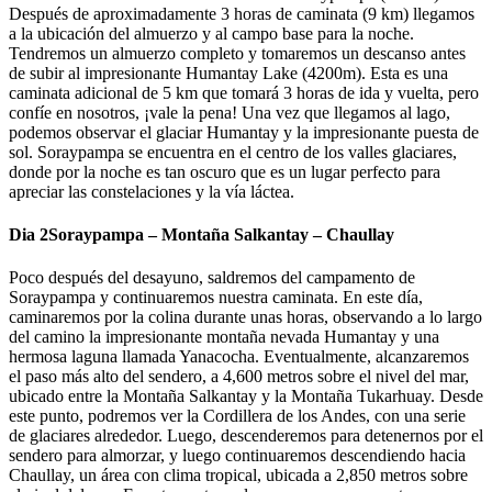
Después de aproximadamente 3 horas de caminata (9 km) llegamos
a la ubicación del almuerzo y al campo base para la noche.
Tendremos un almuerzo completo y tomaremos un descanso antes
de subir al impresionante Humantay Lake (4200m). Esta es una
caminata adicional de 5 km que tomará 3 horas de ida y vuelta, pero
confíe en nosotros, ¡vale la pena! Una vez que llegamos al lago,
podemos observar el glaciar Humantay y la impresionante puesta de
sol. Soraypampa se encuentra en el centro de los valles glaciares,
donde por la noche es tan oscuro que es un lugar perfecto para
apreciar las constelaciones y la vía láctea.
Dia 2
Soraypampa – Montaña Salkantay – Chaullay
Poco después del desayuno, saldremos del campamento de
Soraypampa y continuaremos nuestra caminata. En este día,
caminaremos por la colina durante unas horas, observando a lo largo
del camino la impresionante montaña nevada Humantay y una
hermosa laguna llamada Yanacocha. Eventualmente, alcanzaremos
el paso más alto del sendero, a 4,600 metros sobre el nivel del mar,
ubicado entre la Montaña Salkantay y la Montaña Tukarhuay. Desde
este punto, podremos ver la Cordillera de los Andes, con una serie
de glaciares alrededor. Luego, descenderemos para detenernos por el
sendero para almorzar, y luego continuaremos descendiendo hacia
Chaullay, un área con clima tropical, ubicada a 2,850 metros sobre