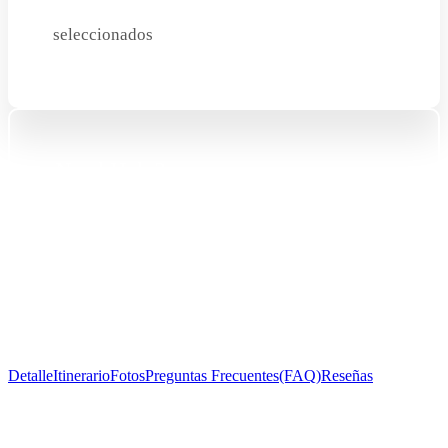
seleccionados
Need Help?
+51 977 925 671
info@peruvivetravel.com
Detalle
Itinerario
Fotos
Preguntas Frecuentes(FAQ)
Reseñas