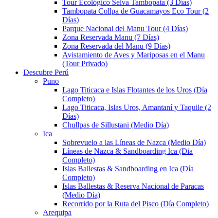
Tour Ecológico Selva Tambopata (3 Días)
Tambopata Collpa de Guacamayos Eco Tour (2
Días)
Parque Nacional del Manu Tour (4 Días)
Zona Reservada Manu (7 Días)
Zona Reservada del Manu (9 Días)
Avistamiento de Aves y Mariposas en el Manu
(Tour Privado)
Descubre Perú
Puno
Lago Titicaca e Islas Flotantes de los Uros (Día
Completo)
Lago Titicaca, Islas Uros, Amantaní y Taquile (2
Días)
Chullpas de Sillustani (Medio Día)
Ica
Sobrevuelo a las Líneas de Nazca (Medio Día)
Líneas de Nazca & Sandboarding Ica (Dia
Completo)
Islas Ballestas & Sandboarding en Ica (Día
Completo)
Islas Ballestas & Reserva Nacional de Paracas
(Medio Día)
Recorrido por la Ruta del Pisco (Día Completo)
Arequipa