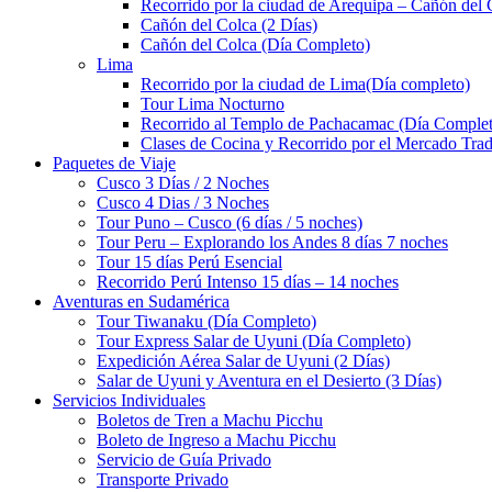
Recorrido por la ciudad de Arequipa – Cañón del 
Cañón del Colca (2 Días)
Cañón del Colca (Día Completo)
Lima
Recorrido por la ciudad de Lima(Día completo)
Tour Lima Nocturno
Recorrido al Templo de Pachacamac (Día Comple
Clases de Cocina y Recorrido por el Mercado Trad
Paquetes de Viaje
Cusco 3 Días / 2 Noches
Cusco 4 Dias / 3 Noches
Tour Puno – Cusco (6 días / 5 noches)
Tour Peru – Explorando los Andes 8 días 7 noches
Tour 15 días Perú Esencial
Recorrido Perú Intenso 15 días – 14 noches
Aventuras en Sudamérica
Tour Tiwanaku (Día Completo)
Tour Express Salar de Uyuni (Día Completo)
Expedición Aérea Salar de Uyuni (2 Días)
Salar de Uyuni y Aventura en el Desierto (3 Días)
Servicios Individuales
Boletos de Tren a Machu Picchu
Boleto de Ingreso a Machu Picchu
Servicio de Guía Privado
Transporte Privado