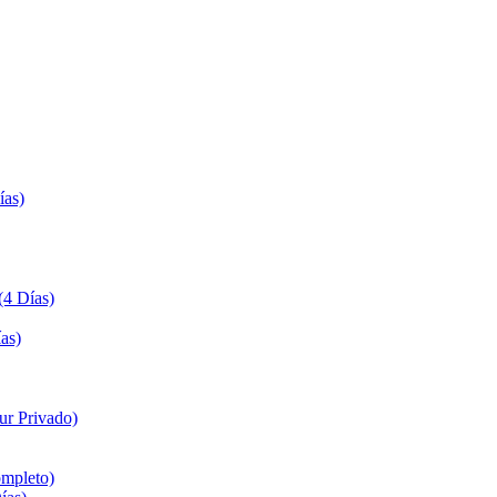
ías)
(4 Días)
as)
ur Privado)
ompleto)