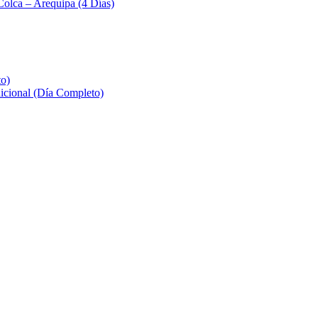
Colca – Arequipa (4 Días)
to)
icional (Día Completo)