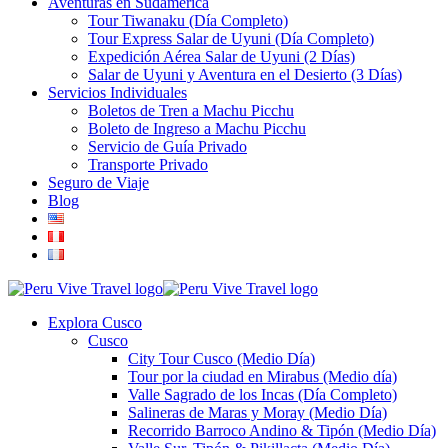
Aventuras en Sudamérica
Tour Tiwanaku (Día Completo)
Tour Express Salar de Uyuni (Día Completo)
Expedición Aérea Salar de Uyuni (2 Días)
Salar de Uyuni y Aventura en el Desierto (3 Días)
Servicios Individuales
Boletos de Tren a Machu Picchu
Boleto de Ingreso a Machu Picchu
Servicio de Guía Privado
Transporte Privado
Seguro de Viaje
Blog
Explora Cusco
Cusco
City Tour Cusco (Medio Día)
Tour por la ciudad en Mirabus (Medio día)
Valle Sagrado de los Incas (Día Completo)
Salineras de Maras y Moray (Medio Día)
Recorrido Barroco Andino & Tipón (Medio Día)