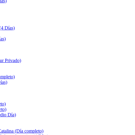
ías)
(4 Días)
as)
ur Privado)
ompleto)
ías)
to)
eto)
edio Día)
Catalina (Día completo)