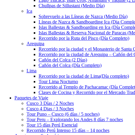
Lago Titicaca, Islas Uros, Amantaní y Taquile (2 D
Chullpas de Sillustani (Medio Día)
Ica
Sobrevuelo a las Líneas de Nazca (Medio Día)
Líneas de Nazca & Sandboarding Ica (Dia Comple
Islas Ballestas & Sandboarding en Ica (Día Compl
Islas Ballestas & Reserva Nacional de Paracas (M
Recorrido por la Ruta del Pisco (Día Completo)
Arequipa
Recorrido por la ciudad y el Monasterio de Santa 
Recorrido por la ciudad de Arequipa – Cañón del 
Cañón del Colca (2 Días)
Cañón del Colca (Día Completo)
Lima
Recorrido por la ciudad de Lima(Día completo)
Tour Lima Nocturno
Recorrido al Templo de Pachacamac (Día Comple
Clases de Cocina y Recorrido por el Mercado Trad
Paquetes de Viaje
Cusco 3 Días / 2 Noches
Cusco 4 Dias / 3 Noches
Tour Puno – Cusco (6 días / 5 noches)
Tour Peru – Explorando los Andes 8 días 7 noches
Tour 15 días Perú Esencial
Recorrido Perú Intenso 15 días – 14 noches