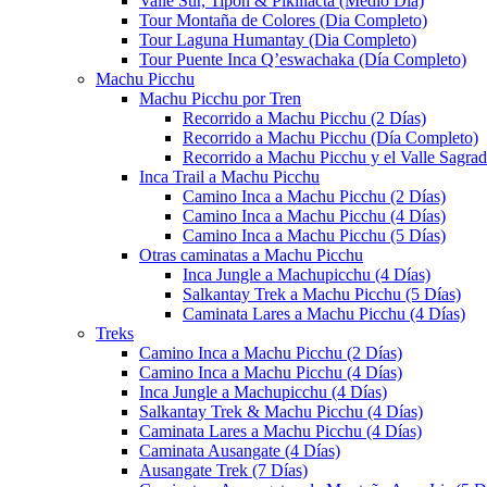
Valle Sur, Tipón & Pikillacta (Medio Día)
Tour Montaña de Colores (Dia Completo)
Tour Laguna Humantay (Dia Completo)
Tour Puente Inca Q’eswachaka (Día Completo)
Machu Picchu
Machu Picchu por Tren
Recorrido a Machu Picchu (2 Días)
Recorrido a Machu Picchu (Día Completo)
Recorrido a Machu Picchu y el Valle Sagrad
Inca Trail a Machu Picchu
Camino Inca a Machu Picchu (2 Días)
Camino Inca a Machu Picchu (4 Días)
Camino Inca a Machu Picchu (5 Días)
Otras caminatas a Machu Picchu
Inca Jungle a Machupicchu (4 Días)
Salkantay Trek a Machu Picchu (5 Días)
Caminata Lares a Machu Picchu (4 Días)
Treks
Camino Inca a Machu Picchu (2 Días)
Camino Inca a Machu Picchu (4 Días)
Inca Jungle a Machupicchu (4 Días)
Salkantay Trek & Machu Picchu (4 Días)
Caminata Lares a Machu Picchu (4 Días)
Caminata Ausangate (4 Días)
Ausangate Trek (7 Días)