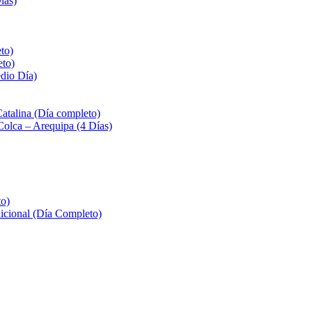
ías)
to)
eto)
edio Día)
Catalina (Día completo)
Colca – Arequipa (4 Días)
to)
icional (Día Completo)