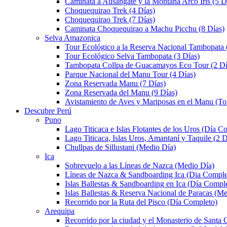
Caminata a Ausangate y la Montaña Arco Iris (5 D
Choquequirao Trek (4 Días)
Choquequirao Trek (7 Días)
Caminata Choquequirao a Machu Picchu (8 Días)
Selva Amazonica
Tour Ecológico a la Reserva Nacional Tambopata 
Tour Ecológico Selva Tambopata (3 Días)
Tambopata Collpa de Guacamayos Eco Tour (2 Dí
Parque Nacional del Manu Tour (4 Días)
Zona Reservada Manu (7 Días)
Zona Reservada del Manu (9 Días)
Avistamiento de Aves y Mariposas en el Manu (To
Descubre Perú
Puno
Lago Titicaca e Islas Flotantes de los Uros (Día C
Lago Titicaca, Islas Uros, Amantaní y Taquile (2 D
Chullpas de Sillustani (Medio Día)
Ica
Sobrevuelo a las Líneas de Nazca (Medio Día)
Líneas de Nazca & Sandboarding Ica (Dia Comple
Islas Ballestas & Sandboarding en Ica (Día Compl
Islas Ballestas & Reserva Nacional de Paracas (M
Recorrido por la Ruta del Pisco (Día Completo)
Arequipa
Recorrido por la ciudad y el Monasterio de Santa 