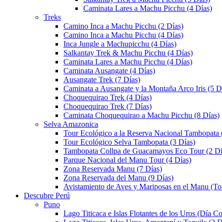
Caminata Lares a Machu Picchu (4 Días)
Treks
Camino Inca a Machu Picchu (2 Días)
Camino Inca a Machu Picchu (4 Días)
Inca Jungle a Machupicchu (4 Días)
Salkantay Trek & Machu Picchu (4 Días)
Caminata Lares a Machu Picchu (4 Días)
Caminata Ausangate (4 Días)
Ausangate Trek (7 Días)
Caminata a Ausangate y la Montaña Arco Iris (5 D
Choquequirao Trek (4 Días)
Choquequirao Trek (7 Días)
Caminata Choquequirao a Machu Picchu (8 Días)
Selva Amazonica
Tour Ecológico a la Reserva Nacional Tambopata 
Tour Ecológico Selva Tambopata (3 Días)
Tambopata Collpa de Guacamayos Eco Tour (2 Dí
Parque Nacional del Manu Tour (4 Días)
Zona Reservada Manu (7 Días)
Zona Reservada del Manu (9 Días)
Avistamiento de Aves y Mariposas en el Manu (To
Descubre Perú
Puno
Lago Titicaca e Islas Flotantes de los Uros (Día C