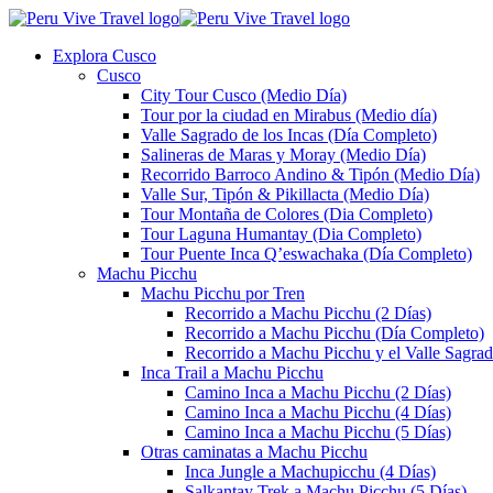
Explora Cusco
Cusco
City Tour Cusco (Medio Día)
Tour por la ciudad en Mirabus (Medio día)
Valle Sagrado de los Incas (Día Completo)
Salineras de Maras y Moray (Medio Día)
Recorrido Barroco Andino & Tipón (Medio Día)
Valle Sur, Tipón & Pikillacta (Medio Día)
Tour Montaña de Colores (Dia Completo)
Tour Laguna Humantay (Dia Completo)
Tour Puente Inca Q’eswachaka (Día Completo)
Machu Picchu
Machu Picchu por Tren
Recorrido a Machu Picchu (2 Días)
Recorrido a Machu Picchu (Día Completo)
Recorrido a Machu Picchu y el Valle Sagrad
Inca Trail a Machu Picchu
Camino Inca a Machu Picchu (2 Días)
Camino Inca a Machu Picchu (4 Días)
Camino Inca a Machu Picchu (5 Días)
Otras caminatas a Machu Picchu
Inca Jungle a Machupicchu (4 Días)
Salkantay Trek a Machu Picchu (5 Días)