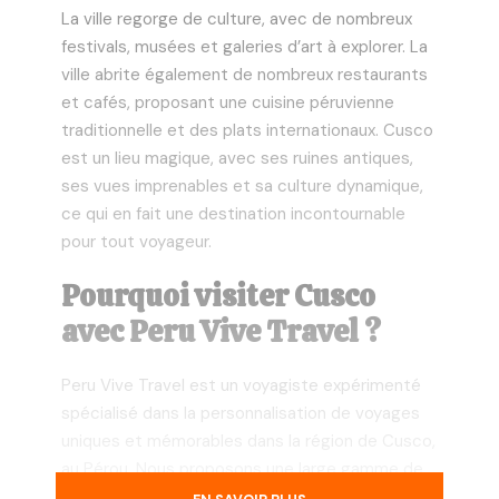
La ville regorge de culture, avec de nombreux
festivals, musées et galeries d’art à explorer. La
ville abrite également de nombreux restaurants
et cafés, proposant une cuisine péruvienne
traditionnelle et des plats internationaux. Cusco
est un lieu magique, avec ses ruines antiques,
ses vues imprenables et sa culture dynamique,
ce qui en fait une destination incontournable
pour tout voyageur.
Pourquoi visiter Cusco
avec Peru Vive Travel ?
Peru Vive Travel est un voyagiste expérimenté
spécialisé dans la personnalisation de voyages
uniques et mémorables dans la région de Cusco,
au Pérou. Nous proposons une large gamme de
services, allant de la planification d’itinéraires