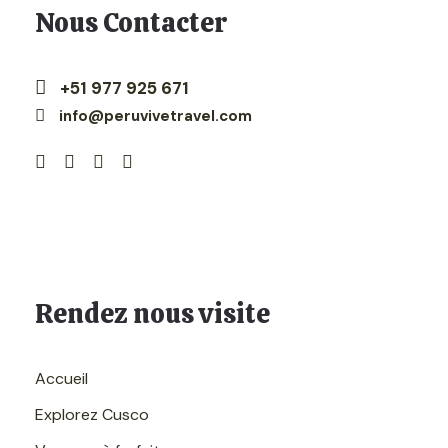
Recommandé de porter
Nous Contacter
Passeport original.
Crème solaire.
+51 977 925 671
Des lunettes de soleil.
info@peruvivetravel.com
Soles péruviennes en espèces.
Bouteille d'eau et collations.
Appareil photo.
Rendez nous visite
Itinéraire
Accueil
Demi-journée
Visite de la ville de Cuzco
Explorez Cusco