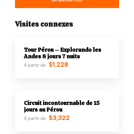
EN SAVOIR PLUS
personnalisés à la fourniture de guides
compétents en passant par l’organisation du
transport et de l’hébergement. Notre équipe
Visites connexes
expérimentée d’experts en voyages se
consacre à fournir un service client exceptionnel
et à créer des voyages inoubliables.
Tour Pérou – Explorando les
Andes 8 jours 7 nuits
$1,228
À partir de
Lieu de départ et de retour
Transfert hôtel Cusco
Heure de départ
Circuit incontournable de 15
1:00 pm
jours au Pérou
$3,322
À partir de
Inclut
Guide touristique professionnel.