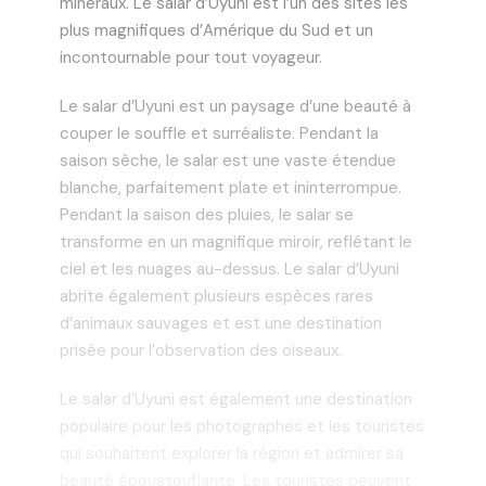
minéraux. Le salar d’Uyuni est l’un des sites les
plus magnifiques d’Amérique du Sud et un
incontournable pour tout voyageur.
Le salar d’Uyuni est un paysage d’une beauté à
couper le souffle et surréaliste. Pendant la
saison sèche, le salar est une vaste étendue
blanche, parfaitement plate et ininterrompue.
Pendant la saison des pluies, le salar se
transforme en un magnifique miroir, reflétant le
ciel et les nuages au-dessus. Le salar d’Uyuni
abrite également plusieurs espèces rares
d’animaux sauvages et est une destination
prisée pour l’observation des oiseaux.
Le salar d’Uyuni est également une destination
populaire pour les photographes et les touristes
qui souhaitent explorer la région et admirer sa
beauté époustouflante. Les touristes peuvent