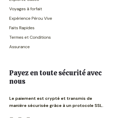
Passeport original.
Voyages à forfait
Crème solaire.
Expérience Pérou Vive
Des lunettes de soleil.
Faits Rapides
Soles péruviennes en espèces.
Termes et Conditions
Bouteille d'eau et collations.
Assurance
Appareil photo.
Payez en toute sécurité avec
Itinéraire
nous
Le paiement est crypté et transmis de
Journée complète
Uyuni Salt Flat Tour
manière sécurisée grâce à un protocole SSL.
Embarquez pour un voyage unique dans le salar