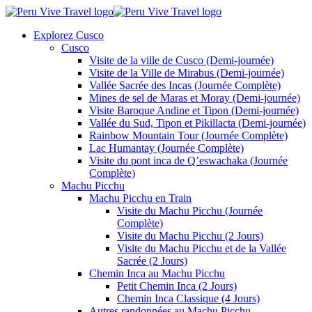
Explorez Cusco
Cusco
Visite de la ville de Cusco (Demi-journée)
Visite de la Ville de Mirabus (Demi-journée)
Vallée Sacrée des Incas (Journée Complète)
Mines de sel de Maras et Moray (Demi-journée)
Visite Baroque Andine et Tipon (Demi-journée)
Vallée du Sud, Tipon et Pikillacta (Demi-journée)
Rainbow Mountain Tour (Journée Complète)
Lac Humantay (Journée Complète)
Visite du pont inca de Q’eswachaka (Journée
Complète)
Machu Picchu
Machu Picchu en Train
Visite du Machu Picchu (Journée
Complète)
Visite du Machu Picchu (2 Jours)
Visite du Machu Picchu et de la Vallée
Sacrée (2 Jours)
Chemin Inca au Machu Picchu
Petit Chemin Inca (2 Jours)
Chemin Inca Classique (4 Jours)
Autres randonnées au Machu Picchu