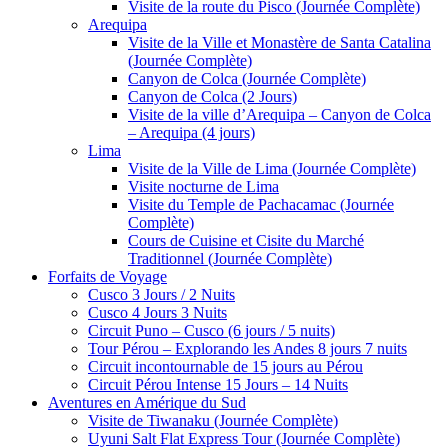
Visite de la route du Pisco (Journée Complète)
Arequipa
Visite de la Ville et Monastère de Santa Catalina
(Journée Complète)
Canyon de Colca (Journée Complète)
Canyon de Colca (2 Jours)
Visite de la ville d’Arequipa – Canyon de Colca
– Arequipa (4 jours)
Lima
Visite de la Ville de Lima (Journée Complète)
Visite nocturne de Lima
Visite du Temple de Pachacamac (Journée
Complète)
Cours de Cuisine et Cisite du Marché
Traditionnel (Journée Complète)
Forfaits de Voyage
Cusco 3 Jours / 2 Nuits
Cusco 4 Jours 3 Nuits
Circuit Puno – Cusco (6 jours / 5 nuits)
Tour Pérou – Explorando les Andes 8 jours 7 nuits
Circuit incontournable de 15 jours au Pérou
Circuit Pérou Intense 15 Jours – 14 Nuits
Aventures en Amérique du Sud
Visite de Tiwanaku (Journée Complète)
Uyuni Salt Flat Express Tour (Journée Complète)