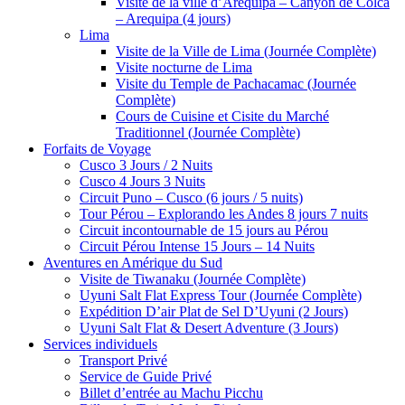
Visite de la ville d’Arequipa – Canyon de Colca
– Arequipa (4 jours)
Lima
Visite de la Ville de Lima (Journée Complète)
Visite nocturne de Lima
Visite du Temple de Pachacamac (Journée
Complète)
Cours de Cuisine et Cisite du Marché
Traditionnel (Journée Complète)
Forfaits de Voyage
Cusco 3 Jours / 2 Nuits
Cusco 4 Jours 3 Nuits
Circuit Puno – Cusco (6 jours / 5 nuits)
Tour Pérou – Explorando les Andes 8 jours 7 nuits
Circuit incontournable de 15 jours au Pérou
Circuit Pérou Intense 15 Jours – 14 Nuits
Aventures en Amérique du Sud
Visite de Tiwanaku (Journée Complète)
Uyuni Salt Flat Express Tour (Journée Complète)
Expédition D’air Plat de Sel D’Uyuni (2 Jours)
Uyuni Salt Flat & Desert Adventure (3 Jours)
Services individuels
Transport Privé
Service de Guide Privé
Billet d’entrée au Machu Picchu