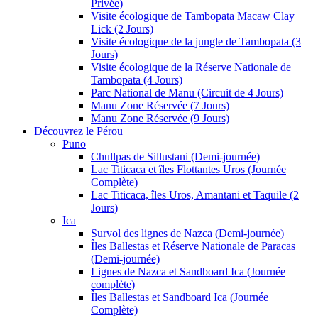
Privée)
Visite écologique de Tambopata Macaw Clay
Lick (2 Jours)
Visite écologique de la jungle de Tambopata (3
Jours)
Visite écologique de la Réserve Nationale de
Tambopata (4 Jours)
Parc National de Manu (Circuit de 4 Jours)
Manu Zone Réservée (7 Jours)
Manu Zone Réservée (9 Jours)
Découvrez le Pérou
Puno
Chullpas de Sillustani (Demi-journée)
Lac Titicaca et îles Flottantes Uros (Journée
Complète)
Lac Titicaca, îles Uros, Amantani et Taquile (2
Jours)
Ica
Survol des lignes de Nazca (Demi-journée)
Îles Ballestas et Réserve Nationale de Paracas
(Demi-journée)
Lignes de Nazca et Sandboard Ica (Journée
complète)
Îles Ballestas et Sandboard Ica (Journée
Complète)