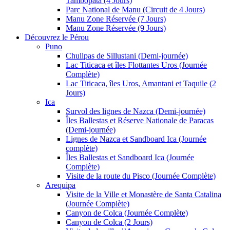
Tambopata (4 Jours)
Parc National de Manu (Circuit de 4 Jours)
Manu Zone Réservée (7 Jours)
Manu Zone Réservée (9 Jours)
Découvrez le Pérou
Puno
Chullpas de Sillustani (Demi-journée)
Lac Titicaca et îles Flottantes Uros (Journée
Complète)
Lac Titicaca, îles Uros, Amantani et Taquile (2
Jours)
Ica
Survol des lignes de Nazca (Demi-journée)
Îles Ballestas et Réserve Nationale de Paracas
(Demi-journée)
Lignes de Nazca et Sandboard Ica (Journée
complète)
Îles Ballestas et Sandboard Ica (Journée
Complète)
Visite de la route du Pisco (Journée Complète)
Arequipa
Visite de la Ville et Monastère de Santa Catalina
(Journée Complète)
Canyon de Colca (Journée Complète)
Canyon de Colca (2 Jours)