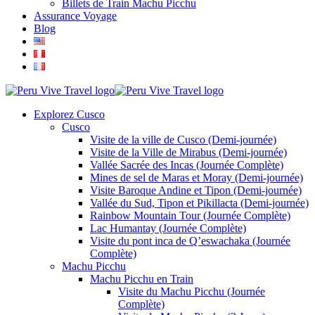
Billets de Train Machu Picchu
Assurance Voyage
Blog
Explorez Cusco
Cusco
Visite de la ville de Cusco (Demi-journée)
Visite de la Ville de Mirabus (Demi-journée)
Vallée Sacrée des Incas (Journée Complète)
Mines de sel de Maras et Moray (Demi-journée)
Visite Baroque Andine et Tipon (Demi-journée)
Vallée du Sud, Tipon et Pikillacta (Demi-journée)
Rainbow Mountain Tour (Journée Complète)
Lac Humantay (Journée Complète)
Visite du pont inca de Q’eswachaka (Journée
Complète)
Machu Picchu
Machu Picchu en Train
Visite du Machu Picchu (Journée
Complète)