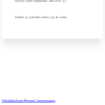
Service client disponible 24h/24 et 7j/7
Visites et activités triées sur le volet
Need Help?
+51 977 925 671
info@peruvivetravel.com
Détail
Itinéraire
Photos
Commentaires